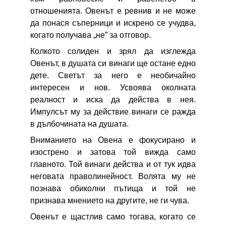
отношенията. Овенът е ревнив и не може
да понася съперници и искрено се учудва,
когато получава „не” за отговор.
Колкото солиден и зрял да изглежда
Овенът, в душата си винаги ще остане едно
дете. Светът за него е необичайно
интересен и нов. Усвоява околната
реалност и иска да действа в нея.
Импулсът му за действие винаги се ражда
в дълбочината на душата.
Вниманието на Овена е фокусирано и
изострено и затова той вижда само
главното. Той винаги действа и от тук идва
неговата праволинейност. Волята му не
познава обиколни пътища и той не
признава мнението на другите, не ги чува.
Овенът е щастлив само тогава, когато се