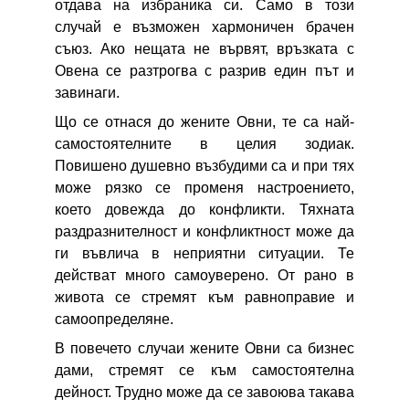
отдава на избраника си. Само в този
случай е възможен хармоничен брачен
съюз. Ако нещата не вървят, връзката с
Овена се разтрогва с разрив един път и
завинаги.
Що се отнася до жените Овни, те са най-
самостоятелните в целия зодиак.
Повишено душевно възбудими са и при тях
може рязко се променя настроението,
което довежда до конфликти. Тяхната
раздразнителност и конфликтност може да
ги въвлича в неприятни ситуации. Те
действат много самоуверено. От рано в
живота се стремят към равноправие и
самоопределяне.
В повечето случаи жените Овни са бизнес
дами, стремят се към самостоятелна
дейност. Трудно може да се завоюва такава