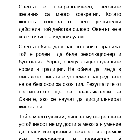
Овенът е по-праволинеен, неговите
желания са много конкретни. Когато
животът изисква от него решителни
действия, той действа силово. Овенът не е
колективист, а индивидуалист.
Овенът обича да играе по своите правила,
той е роден да бъде революционер и
бунтовник, борец срещу съществуващите
норми и традиции. Не обича да гледа в
миналото, винаги е устремен напред, като
не се безпокои за своя тил. Резултатите от
постигнатото ще са по-значителни за
Овните, ако се научат да дисциплинират
живота си.
Той е много уязвим, липсва му вътрешната
устойчивост, не му достига мекота и умение
да прави компромиси, нежност и стремеж
към равновесие и равенство в