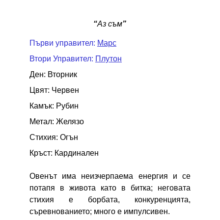
“
Аз съм
”
Първи управител: 
Марс
Втори Управител: 
Плутон
Ден: Вторник
Цвят: Червен
Камък: Рубин
Метал: Желязо
Стихия: Огън
Кръст: Кардинален
Овенът има неизчерпаема енергия и се
потапя в живота като в битка; неговата
стихия е борбата, конкуренцията,
съревнованието; много е импулсивен.