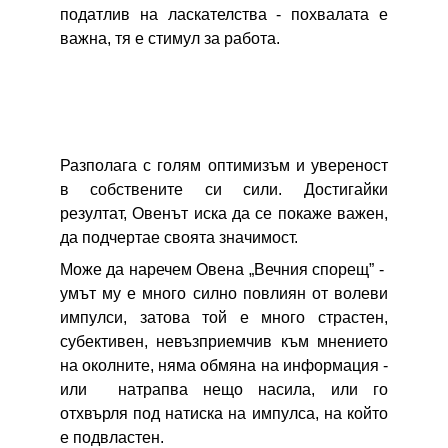
податлив на ласкателства - похвалата е
важна, тя е стимул за работа.
Разполага с голям оптимизъм и увереност
в собствените си сили. Достигайки
резултат, Овенът иска да се покаже важен,
да подчертае своята значимост.
Може да наречем Овена „Вечния спорещ” -
умът му е много силно повлиян от волеви
импулси, затова той е много страстен,
субективен, невъзприемчив към мнението
на околните, няма обмяна на информация -
или натрапва нещо насила, или го
отхвърля под натиска на импулса, на който
е подвластен.