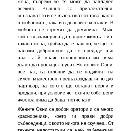
жена, въпреки че тя може да завладее
всекиго. Външно са привлекателни,
осъзнават го и се възползват от това, както
в любовните, така и в деловите контакти. В
любовта се стремят да доминират. Мъж,
който възнамерява да свърже живота си с
такава жена, трябва да е наясно, че ще се
наложи доброволно да се предаде във
властта й, иначе отношенията им няма
дълго да просъществуват. Но жените Овни,
все пак, са склонни да се подчинят на
силен, мъжествен, превъзхождащ ги по дух
партньор, на когото ще останат верни и
предани, при условие че техните собствени
чувства няма да бъдат потиснати.
Жените Овни са добри оратори и са много
красноречиви, което ги прави добри
събеседници, с които никога не скучаеш. От
техните недостатъци са най- забележими