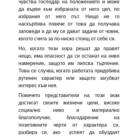
чувства господар на положението и може
да върви към избраната от него цел, по
избрания от него път. Нищо не го
наскърбява повече от това да получава
заповеди и да му се дават задачи от човек,
когото счита за по-ниско стоящ от себе си.
Но, когато тези хора решат да правят
нещо, има опасност да си останат на ниво
намерение, защото им липсва търпение.
Това се случва, когато работата придобива
рутинен характер или защото загубват
интерес към нея.
Повечето представители на този знак
достигат своите жизнени цели, високо
социално ниво и материално
благополучие, благодарение на
позитивните черти от характера си,
разбира се, ако успеят да обуздаят