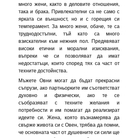
много жени, както в деловите отношения,
така и брака. Привлекателни са не само с
ярката си външност, но и с горещия си
темперамент. За много жени, обаче, те са
труднодостъпни, тъй като са много
взискателни към нежния пол. Предявяват
високи етични и морални изисквания,
въпреки че си позволяват да имат
недостатъци, които според тях са част от
техните достойнства.
Мъжете Овни могат да бъдат прекрасни
съпрузи, ако партньорките им съответстват
духовно и физически, ако те се
съобразяват с техните желания и
потребности и им помагат да реализират
идеите си. Жена, която възнамерява да
свърже живота си с Овен, трябва да помни,
че основната част от душевните си сили ще