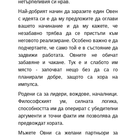
нетърпеливия си нрав.
Най-добрият начин да заразите един Овен
с идеята си е да му предложите да оглави
вашето начинание и да му кажете, че
незабавно трябва да се пристъпи към
неговото реализиране. Особено важно е да
подчертаете, че само той е в състояние да
задвижи работата. Овните не обичат
забавяне и чакане. Тук е и слабото им
място - започват нещо без да са го
планирали добре, защото са хора на
импулса.
Родени са за лидери, вождове, началници.
Философският ум, силната логика,
способността им да оперират с убедителни
аргументи и точни факти им позволява да
предвождат хората.
Мъжете Овни са желани партньори за