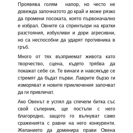
Проявява голям напор, но често не
довежда започнатото до край и може рязко
да промени посоката, която първоначално
е избрал. Овните са спринтьори на кратки
разстояния, избухливи и дори агресивни,
но са неспособни да ударят противника в
гръб.
Много от тях възприемат живота като
творчество, сцена, където трябва да
покажат себе си. Те винаги и навсякъде се
стремят да бъдат първи. Лаврите бързо ги
изморяват и новите приключения започват
да ги привличат.
Ако Овенът е успял да спечели битка със
свой съперник, ще постъпи с него
благородно, защото го вълнуват само
сраженията с равни на него конкуренти.
Желанието да доминира прави Овена