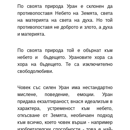
По своята природа Уран е склонен да
противопоставя Небето на Земята, света
на материята на света на духа. Но той
противопоставя не доброто и злото, а духа
и материята.
По своята природа той е обърнат към
небето и бъдещето. Урановите хора са
хора на бъдещето. Те са изключително
свободолюбиви.
Човек със силен Уран има нестандартно
мислене, поведение, емоции. Уран
придава екзалтираност, внася идеализъм в
характера, устременост към небето,
откъсване от Земята, необичаен подход
към всичко, което човек върши - например
изобретателски способности - това е най-