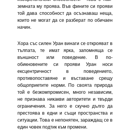
земната му проява. Във фините си прояви
той дава способност да осъзнаваш неща,
които не могат да се разберат по обичаен
начин.
Хора със силен Уран винаги се открояват в
тълпата, те имат ярка, запомняща се
външност или поведение. В по-
обикновените си прояви Уран носи
ексцентричност в поведението,
противопоставяне и въставане срещу
общоприетите норми. По своята природа
той е безкомпромисен, много независим,
не признава никакви авторитети и твърди
ограничения. За него е скучно дълго да
престоява в едни и същи пространства и
ситуации. Това е непонятен, зараждащ се в
един човек подтик към промени.