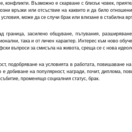
 конфликти. Възможно е скарване с близък човек, приятел
зни връзки или отсъствие на каквито и да било отношени
условия, може да се случи брак или влизане в стабилна връ
ад граница, засилено общуване, пътувания, разширяване
ионални, така и от личен характер. Интерес към ново обу
ски въпроси за смисъла на живота, среща се с нова идеол
ост, подобряване на условията в работата, повишаване на
е добиване на популярност, награди, почит, диплома, пов
 събитие, променящо социалния статус, брак.