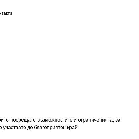
нтакти
които посрещате възможностите и ограниченията, за
о участвате до благоприятен край.