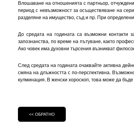
Влошаване на отношенията с партньор, отчуждение,
период с невъзможност за осъществяване на серио
разделяне на имущество, съд и пр. При определени 
До средата на годината са възможни контакти з
запознанства, по време на пътуване, както профес
Ако човек има духовни търсения възникват философ
След средата на годината очаквайте активна дейн
смяна на длъжността с по-перспективна. Възможно 
кулминация. В женски хороскоп, това може да бъде
<< ОБРАТНО