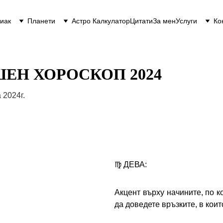
иак
Планети
Астро Калкулатор
Цитати
За мен
Услуги
Ко
ШЕН ХОРОСКОП 2024
 2024г.
♍
ДЕВА:
Акцент върху начините, по 
да доведете връзките, в коит