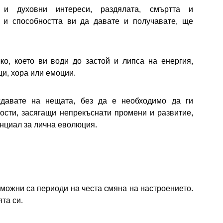
 и духовни интереси, раздялата, смъртта и
 и способността ви да давате и получавате, ще
ко, което ви води до застой и липса на енергия,
и, хора или емоции.
давате на нещата, без да е необходимо да ги
ости, засягащи непрекъснати промени и развитие,
енциал за лична еволюция.
можни са периоди на честа смяна на настроението.
та си.