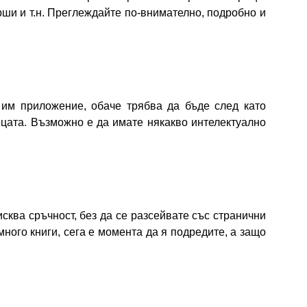
рши и т.н. Преглеждайте по-внимателно, подробно и
 им приложение, обаче трябва да бъде след като
цата. Възможно е да имате някакво интелектуално
ква сръчност, без да се разсейвате със странични
ного книги, сега е момента да я подредите, а защо