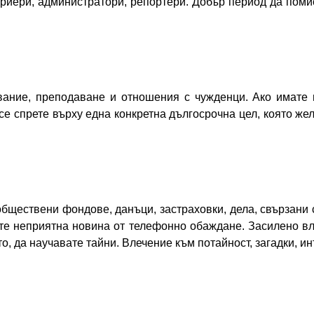
куриери, администратори, репортери. Добър период да поми
вание, преподаване и отношения с чужденци. Ако имате 
се спрете върху една конкретна дългосрочна цел, която же
бществени фондове, данъци, застраховки, дела, свързани 
те неприятна новина от телефонно обаждане. Засилено вле
, да научавате тайни. Влечение към потайност, загадки, ин