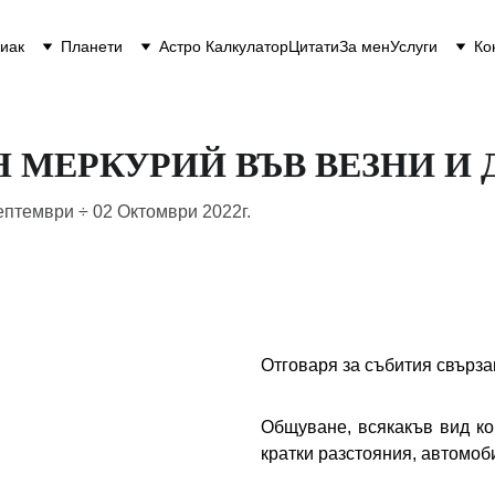
иак
Планети
Астро Калкулатор
Цитати
За мен
Услуги
Ко
 МЕРКУРИЙ ВЪВ ВЕЗНИ И 
ептември ÷ 02 Октомври 2022г.
Отговаря за събития свърза
Общуване, всякакъв вид ко
кратки разстояния, автомоби