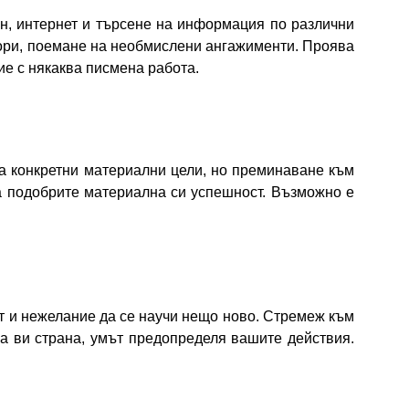
н, интернет и търсене на информация по различни
вори, поемане на необмислени ангажименти. Проява
ие с някаква писмена работа.
на конкретни материални цели, но преминаване към
да подобрите материална си успешност. Възможно е
т и нежелание да се научи нещо ново. Стремеж към
а ви страна, умът предопределя вашите действия.