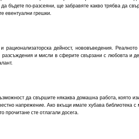
 да бъдете по-разсеяни, ще забравяте какво трябва да свъ
те евентуални грешки.
 и рационализаторска дейност, нововъведения. Реалното
 разсъждения и мисли в сферите свързани с любовта и де
алант.
ъзможност да свършите някаква домашна работа, която изис
естно напрежение. Ако вкъщи имате хубава библиотека с м
то прочитане сте отлагали досега.