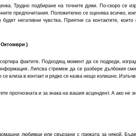
енка. Трудно подбиране на точните думи. По-скоро се изр
ичните предпочитания. Положително се оценява всичко, кое
о будят негативни чувства. Приятни са контактите, коит
 Октомври )
 сортира фактите. Подходящ момент да се подреди, изгра
 информация. Липсва стремеж да се разбере дълбокия сми
о се влиза в контакт и рядко се казва нещо излишно. Излъч
те прогнозната и за знака на вашия асцендент. А ако не зн
, домашни любимци или свързани с грижата за някой. Бъд