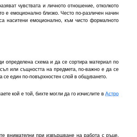
азяват чувствата и личното отношение, отколкото
то е емоционално близко. Често по-различен начин
о са наситени емоционално, към чисто формалното
ди определена схема и да се сортира материал по
съл или същността на предмета, по-важно е да се
ва се един по-повърхностен слой в общуването.
аете кой е той, бихте могли да го изчислите в
Астро
ете внимателни при извършване на работа с ръце.