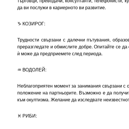
търговци, преводачи, консултанти, телефонисти, 
да ви послужи в кариерното ви развитие.
♑ КОЗИРОГ:
Трудности свързани с далечни пътувания, образо
преразгледате и обмислите добре. Опитайте се да 
ѝ може да предприемете след периода.
♒ ВОДОЛЕЙ:
Неблагоприятен момент за занимания свързани с о
положение на партньорите. Възможно е да получи
към окултизма. Желание да изследвате неизвестното
♓ РИБИ: