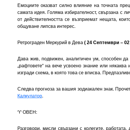
Емоциите оказват силно влияние на точната прец
самата идея. Голяма избирателност, свързана с л
от действителността се възприемат нещата, коит
общуване липсва интерес.
Ретрограден Меркурий в Дева
( 24 Септември – 02
Дава жив, подвижен, аналитичен ум, способен да
„рафтовете“ на вече усвоено знание или някаква
изгради схема, в която това се вписва. Предпазлив
Следва прогноза за вашия зодиакален знак. Прочете
Калкулатор
.
♈ ОВЕН:
Разговори, мисли свързани с колегите, работата