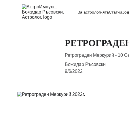
За астрологията
Статии
Зод
РЕТРОГРАДЕН
Ретрограден Меркурий - 10 С
Божидар Ръсовски
9/6/2022