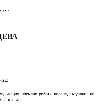
нтакти
ДЕВА
ни с:
муникация, писмени работи, писане, пътувания на
ли, техника.