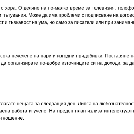
с хора. Отделяне на по-малко време за телевизия, телефо
ки пътувания. Може да има проблеми с подписване на дого
т и гъвкавост на ума, но само за писатели или при заниман
сока печелене на пари и изгодни придобивки. Поставяне 
 да организирате по-добре източниците си на доходи, за 
отлагате нещата за следващия ден. Липса на любознателнос
мена работа и учене. На преден план излиза интелектуалн
отношение.