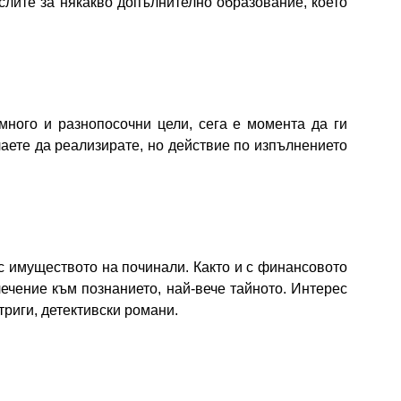
слите за някакво допълнително образование, което
много и разнопосочни цели, сега е момента да ги
лаете да реализирате, но действие по изпълнението
с имуществото на починали. Както и с финансовото
чение към познанието, най-вече тайното. Интерес
триги, детективски романи.