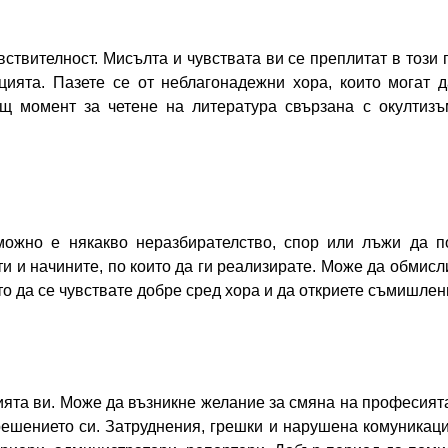
вствителност. Мисълта и чувствата ви се преплитат в този
цията. Пазете се от неблагонадежни хора, които могат д
 момент за четене на литература свързана с окултизъм,
можно е някакво неразбирателство, спор или лъжи да 
ти и начините, по които да ги реализирате. Може да обмис
то да се чувствате добре сред хора и да откриете съмишлен
ията ви. Може да възникне желание за смяна на професията
ешението си. Затруднения, грешки и нарушена комуникация