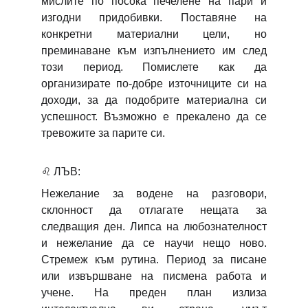
мислите по посока печелене на пари и
изгодни придобивки. Поставяне на
конкретни материални цели, но
преминаване към изпълнението им след
този период. Помислете как да
организирате по-добре източниците си на
доходи, за да подобрите материална си
успешност. Възможно е прекалено да се
тревожите за парите си.
♌
ЛЪВ:
Нежелание за водене на разговори,
склонност да отлагате нещата за
следващия ден. Липса на любознателност
и нежелание да се научи нещо ново.
Стремеж към рутина. Период за писане
или извършване на писмена работа и
учене. На преден план излиза