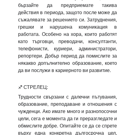
бързайте да предприемате такива
действия в периода, защото после може да
съжалявате за решението си. Затруднения,
грешки и нарушена комуникация в
работата. Особено на хора, които работят
като търговци, преводачи, консултанти,
телефонисти, куриери, администратори,
репортери. Добър период да помислите за
някакво допълнително образование, което
да ви послужи в кариерното ви развитие.
♐
СТРЕЛЕЦ:
Трудности свързани с далечни пътувания,
образование, преподаване и отношения с
чужденци. Ако имате много и разнопосочни
цели, сега е момента да ги преразгледате и
обмислите добре. Опитайте се да се спрете
върху една конкретна дългосрочна цел,