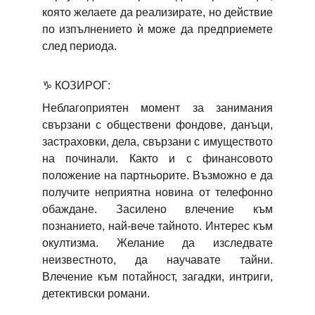
която желаете да реализирате, но действие
по изпълнението ѝ може да предприемете
след периода.
♑
КОЗИРОГ:
Неблагоприятен момент за занимания
свързани с обществени фондове, данъци,
застраховки, дела, свързани с имуществото
на починали. Както и с финансовото
положение на партньорите. Възможно е да
получите неприятна новина от телефонно
обаждане. Засилено влечение към
познанието, най-вече тайното. Интерес към
окултизма. Желание да изследвате
неизвестното, да научавате тайни.
Влечение към потайност, загадки, интриги,
детективски романи.