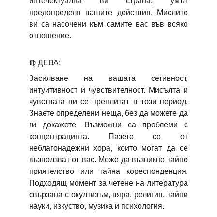
интелектуална ви страна, умът
предопределя вашите действия. Мислите
ви са насочени към самите вас във всяко
отношение.
♍
ДЕВА:
Засилване на вашата сетивност,
интуитивност и чувствителност. Мисълта и
чувствата ви се преплитат в този период.
Знаете определени неща, без да можете да
ги докажете. Възможни са проблеми с
концентрацията. Пазете се от
неблагонадежни хора, които могат да се
възползват от вас. Може да възникне тайно
приятелство или тайна кореспонденция.
Подходящ момент за четене на литература
свързана с окултизъм, вяра, религия, тайни
науки, изкуство, музика и психология.