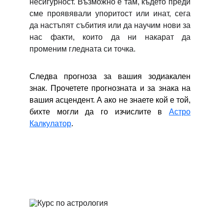
несигурност. Възможно е там, където преди
сме проявявали упоритост или инат, сега
да настъпят събития или да научим нови за
нас факти, които да ни накарат да
променим гледната си точка.
Следва прогноза за вашия зодиакален
знак. Прочетете прогнозната и за знака на
вашия асцендент. А ако не знаете кой е той,
бихте могли да го изчислите в
Астро
Калкулатор
.