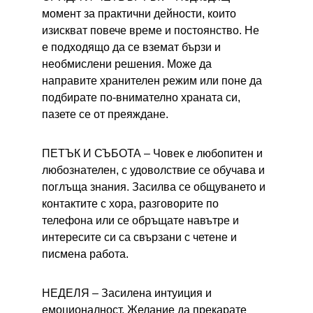
момент за практични дейности, които 
изискват повече време и постоянство. Не 
е подходящо да се вземат бързи и 
необмислени решения. Може да 
направите хранителен режим или поне да 
подбирате по-внимателно храната си, 
пазете се от преяждане.
ПЕТЪК И СЪБОТА – 
Човек е любопитен и 
любознателен, с удоволствие се обучава и 
поглъща знания. Засилва се общуването и 
контактите с хора, разговорите по 
телефона или се обръщате навътре и 
интересите си са свързани с четене и 
писмена работа.
НЕДЕЛЯ – 
Засилена интуиция и 
емоционалност. Желание да прекарате 