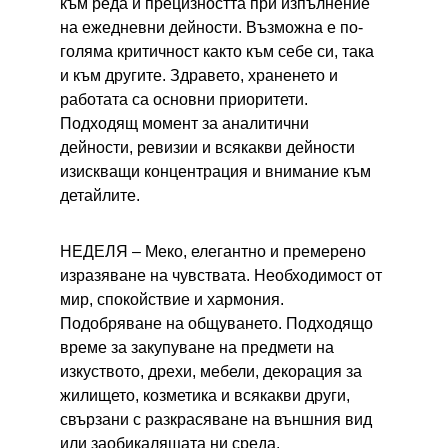
към реда и прецизността при изпълнение 
на ежедневни дейности. Възможна е по-
голяма критичност както към себе си, така 
и към другите. Здравето, храненето и 
работата са основни приоритети. 
Подходящ момент за аналитични 
дейности, ревизии и всякакви дейности 
изискващи концентрация и внимание към 
детайлите.
НЕДЕЛЯ – 
Меко, елегантно и премерено 
изразяване на чувствата. Необходимост от 
мир, спокойствие и хармония. 
Подобряване на общуването. Подходящо 
време за закупуване на предмети на 
изкуството, дрехи, мебели, декорация за 
жилището, козметика и всякакви други, 
свързани с разкрасяване на външния вид 
или заобикалящата ни среда.