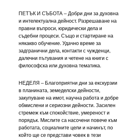
ПЕТЪК И СЪБОТА – 
Добри дни за духовна 
и интелектуална дейност. Разрешаване на 
правни въпроси, юридически дела и 
съдебни процеси. Също и стартиране на 
някакво обучение. Удачно време за 
задгранични дела, контакти с чужденци, 
далечни пътувания и четене на книги с 
философска или духовна тематика.
НЕДЕЛЯ – 
Благоприятни дни за екскурзии 
в планината, земеделски дейности, 
закупуване на имот, научна работа и добре 
обмислени и сериозни дейности. Засилен 
стремеж към спокойствие, умереност и 
порядък. Мислите са насочени повече към 
работата, социалните цели и начинът, по 
който ще се представи човек в тези 