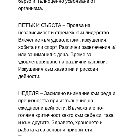
бързо и пълноценно усвояване от 
организма.
ПЕТЪК И СЪБОТА – 
Проява на 
независимост и стремеж към лидерство. 
Влечение към удоволствия, изкушения, 
хобита или спорт. Различни развлечения и/
или занимания с деца. Време за 
удовлетворяване на различни капризи. 
Изкушения към хазартни и рискови 
дейности.
НЕДЕЛЯ – 
Засилено внимание към реда и 
прецизността при изпълнение на 
ежедневни дейности. Възможна е по-
голяма критичност както към себе си, така 
и към другите. Здравето, храненето и 
работата са основни приоритети. 