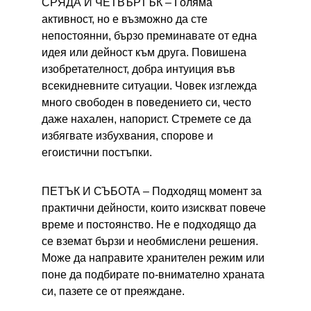
СРЯДА И ЧЕТВЪРТЪК – 
Голяма 
активност, но е възможно да сте 
непостоянни, бързо преминавате от една 
идея или дейност към друга. Повишена 
изобретателност, добра интуиция във 
всекидневните ситуации. Човек изглежда 
много свободен в поведението си, често 
даже нахален, напорист. Стремете се да 
избягвате избухвания, спорове и 
егоистични постъпки.
ПЕТЪК И СЪБОТА – 
Подходящ момент за 
практични дейности, които изискват повече 
време и постоянство. Не е подходящо да 
се вземат бързи и необмислени решения. 
Може да направите хранителен режим или 
поне да подбирате по-внимателно храната 
си, пазете се от преяждане.