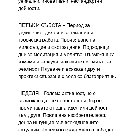
уникални, иновативни, нестандартни 
дейности.
ПЕТЪК И СЪБОТА – 
Период за 
уединение, духовни занимания и 
творческа работа. Проявяване на 
милосърдие и състрадание. Подходящи 
дни за медитация и молитва. Възможни са 
измами и заблуди, илюзиите се смятат за 
реалност. Плуване и всякакви други 
практики свързани с вода са благоприятни.
НЕДЕЛЯ – 
Голяма активност, но е 
възможно да сте непостоянни, бързо 
преминавате от една идея или дейност 
към друга. Повишена изобретателност, 
добра интуиция във всекидневните 
ситуации. Човек изглежда много свободен 