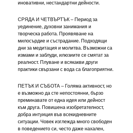
иновативни, нестандартни дейности.
СРЯДА И ЧЕТВЪРТЪК – 
Период за 
уединение, духовни занимания и 
творческа работа. Проявяване на 
милосърдие и състрадание. Подходящи 
дни за медитация и молитва. Възможни са 
измами и заблуди, илюзиите се смятат за 
реалност. Плуване и всякакви други 
практики свързани с вода са благоприятни.
ПЕТЪК И СЪБОТА – 
Голяма активност, но 
е възможно да сте непостоянни, бързо 
преминавате от една идея или дейност 
към друга. Повишена изобретателност, 
добра интуиция във всекидневните 
ситуации. Човек изглежда много свободен 
в поведението си, често даже нахален, 