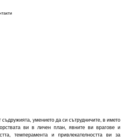
нтакти
т съдружията, умението да си сътрудничите, в името
орствата ви в личен план, явните ви врагове и
стта, темперамента и привлекателността ви за