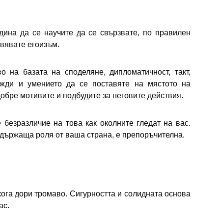
дина да се научите да се свързвате, по правилен
явявате егоизъм.
о на базата на споделяне, дипломатичност, такт,
жди и умението да се поставяте на мястото на
добре мотивите и подбудите за неговите действия.
 безразличие на това как околните гледат на вас.
оддържаща роля от ваша страна, е препоръчителна.
ога дори тромаво. Сигурността и солидната основа
ас.