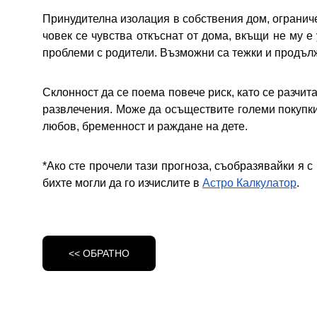
Принудителна изолация в собствения дом, ограниче
човек се чувства откъснат от дома, вкъщи не му е 
проблеми с родители. Възможни са тежки и продъл
Склонност да се поема повече риск, като се разчит
развлечения. Може да осъществите големи покупки
любов, бременност и раждане на дете.
*Ако сте прочели тази прогноза, съобразявайки я с
бихте могли да го
изчислите в
Астро Калкулатор
.
<< ОБРАТНО