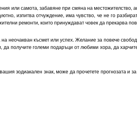
ния или самота, забавяне при смяна на местожителство, а
уютно, изпитва отчуждение, има чувство, че не го разбира
жителни ремонти, които принуждават човек да прекарва по
а на неочакван късмет или успех. Желание за повече свобод
, да получите големи подаръци от любими хора, да харчите
 вашия зодиакален знак, може да прочетете прогнозата и за 