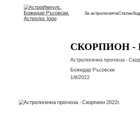
За астрологията
Статии
Зод
СКОРПИОН -
Астрологична прогноза - Скор
Божидар Ръсовски
1/8/2022