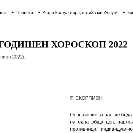
иак
Планети
Астро Калкулатор
Цитати
За мен
Услуги
Ко
 ГОДИШЕН ХОРОСКОП 2022
пион 2022г.
♏ СКОРПИОН
От значение за вас ще бъда
на една обща цел, партнь
противници, индивидуално