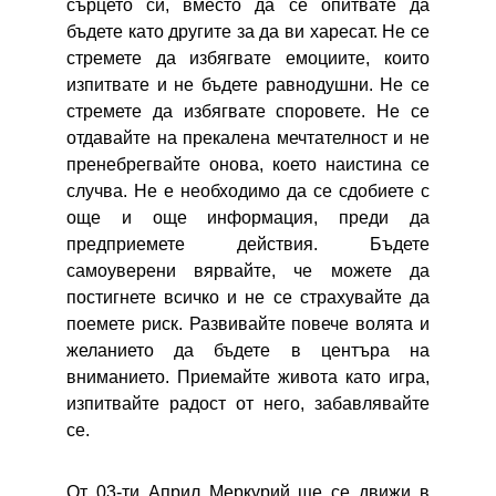
сърцето си, вместо да се опитвате да
бъдете като другите за да ви харесат. Не се
стремете да избягвате емоциите, които
изпитвате и не бъдете равнодушни. Не се
стремете да избягвате споровете. Не се
отдавайте на прекалена мечтателност и не
пренебрегвайте онова, което наистина се
случва. Не е необходимо да се сдобиете с
още и още информация, преди да
предприемете действия. Бъдете
самоуверени вярвайте, че можете да
постигнете всичко и не се страхувайте да
поемете риск. Развивайте повече волята и
желанието да бъдете в центъра на
вниманието. Приемайте живота като игра,
изпитвайте радост от него, забавлявайте
се.
От 03-ти Април Меркурий ще се движи в