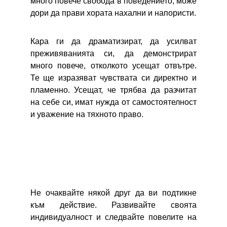
много повече свобода в поведението, може
дори да прави хората нахални и напористи.
Кара ги да драматизират, да усилват
преживяванията си, да демонстрират
много повече, отколкото усещат отвътре.
Те ще изразяват чувствата си директно и
пламенно. Усещат, че трябва да разчитат
на себе си, имат нужда от самостоятелност
и уважение на тяхното право.
Не очаквайте някой друг да ви подтикне
към действие. Развивайте своята
индивидуалност и следвайте повелите на