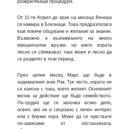
разкрасяващи процедури.
От 11-ти Април до края на месеца Венера
се намира в Близнаци. Това предразполага
към повече общуване и желание за знание.
Възможно е възникването на много
емоционални връзки, но както хората
лесно се сближават, така може и лесно да
се разделят в този период.
През целия месец Марс ще бъде в
зодиакалния знак Рак. Тук често, хората не
са наясно с това, което желаят. Основният
мотив за действие ще бъде семейството.
По-трудно ще се започва всяко дело,
освен, ако не е свързано с личен интерес
или с близки хора. Може да се чувствате
по-зависими от обстановката,