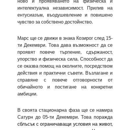
ново и проявяването на физическа и
интелектуална независимост. Прилив на
ентусиазъм, въодушевление и повишено
чувство за собствено достойнство.
Марс ще се движи в знака Козирог след 15-
ти Декември. Това дава възможност да се
проявят повече търпение, сдържаност,
упорство и физическа сила. Способност да
се оказва помощ на околните, посредством
действия и практични съвети. Възлагане и
справяне с повече отговорности от
обичайното и постигане на конкретни
амбиции.
В своята стационарна фаза ще се намира
Сатурн
до 05-ти Декември
. Това поражда
с
блъсък с ограничаващи условия на живот,