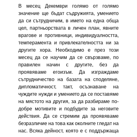
В месец Декември голямо от голямо
значение ще бъдат съдружията, умението
да си сътрудничим, в името на една обща
цел, партньорствата в личен план, явните
врагове и противници, индивидуалността,
темперамента и привлекателността ни за
другите хора. Необходимо е през този
месец да се научим да се свързваме, по
правилен начин с другите, без да
проявяваме егоизъм. Да изграждаме
сътрудничество на базата на споделяне,
дипломатичност, такт, осъзнаване на
чуждите нужди и умението да се поставяме
на мястото на другия, за да разбираме по-
добре мотивите и подбудите за неговите
действия. Да се стремим да проявяваме
безразличие на това как околните гледат на
нас. Всяка дейност, която е с поддържаща