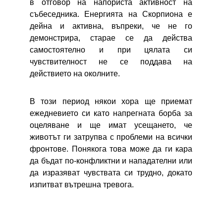
в отговор на напориста активност на
събеседника. Енергията на Скорпиона е
дейна и активна, въпреки, че не го
демонстрира, старае се да действа
самостоятелно и при цялата си
чувствителност не се поддава на
действието на околните.
В този период някои хора ще приемат
ежедневието си като напрегната борба за
оцеляване и ще имат усещането, че
животът ги затрупва с проблеми на всички
фронтове. Понякога това може да ги кара
да бъдат по-конфликтни и нападателни или
да изразяват чувствата си трудно, докато
изпитват вътрешна тревога.