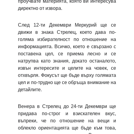
проучвате материята, която ви интересува
директно от извора.
След 12-ти Декември Меркурий ще се
движи в знака Стрелец, което дава по-
голяма избирателност по отношение на
информацията. Всичко, което е свързано с
поставена цел, се приема лесно и се
натрупва като знания, докато останалото,
извън интересите и целите на човек, се
отхвърля. Фокусът ще бъде върху голямата
цел и по-трудно ще се обръща внимание на
детайлите.
Венера в Стрелец
до 24-ти Декември
ще
придава по-строг и взискателен вкус,
въпреки, че по отношение на вещи и
облекло ориентацията ще бъде към това,