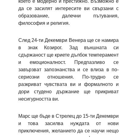
което е модерно и престижно. Възможно е
да се засилят интересите ви свързани с
образование, далечни пътувания,
философия и религия.
След
24-ти Декември
Венера ще се намира
в знак Козирог. Зад външната си
сдържаност ще криете дълбок темперамент
и емоционалност. Предпазливо се
завързват запознанства и се влиза в по-
сериозни отношения. По-трудно се
разкриват чувствата ви и формалното и
дори студено държание ще прикриват
несигурността ви.
Марс ще бъде в Стрелец до 15-ти Декември
и това засилва нуждата от нови
приключения, желанието да се научи нещо