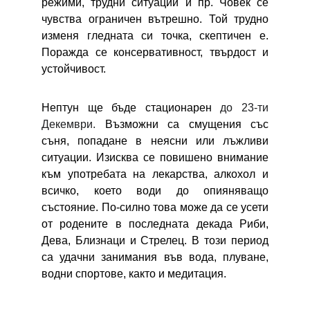
режими, трудни ситуации и пр. Човек се
чувства ограничен вътрешно. Той трудно
изменя гледната си точка, скептичен е.
Поражда се консервативност, твърдост и
устойчивост.
Нептун ще бъде стационарен
до 23-ти
Декември
.
Възможни са смущения със
съня, попадане в неясни или лъжливи
ситуации. Изисква се повишено внимание
към употребата на лекарства, алкохол и
всичко, което води до опияняващо
състояние. По-силно това може да се усети
от родените в последната декада Риби,
Дева, Близнаци и Стрелец. В този период
са удачни занимания във вода, плуване,
водни спортове, както и медитация.