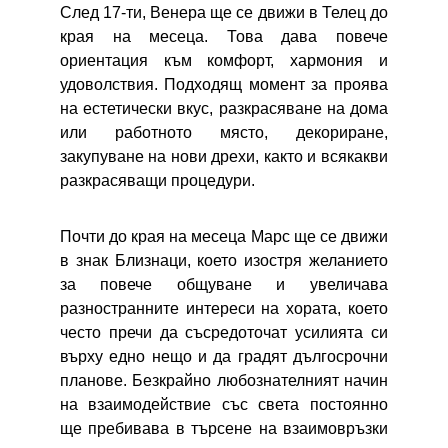
След 17-ти, Венера ще се движи в Телец до
края на месеца. Това дава повече
ориентация към комфорт, хармония и
удоволствия. Подходящ момент за проява
на естетически вкус, разкрасяване на дома
или работното място, декориране,
закупуване на нови дрехи, както и всякакви
разкрасяващи процедури.
Почти до края на месеца Марс ще се движи
в знак Близнаци, което изостря желанието
за повече общуване и увеличава
разностранните интереси на хората, което
често пречи да съсредоточат усилията си
върху едно нещо и да градят дългосрочни
планове. Безкрайно любознателният начин
на взаимодействие със света постоянно
ще пребивава в търсене на взаимовръзки