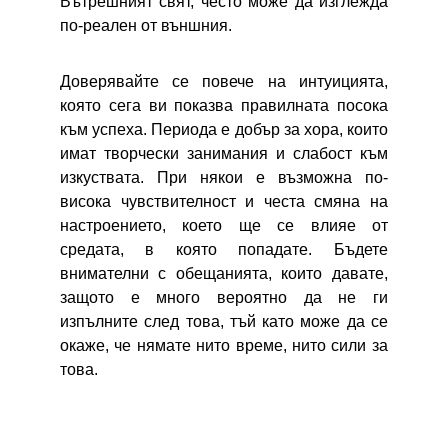
Вътрешният свят, често може да изглежда
по-реален от външния.
Доверявайте се повече на интуицията,
която сега ви показва правилната посока
към успеха. Периода е добър за хора, които
имат творчески занимания и слабост към
изкуствата. При някои е възможна по-
висока чувствителност и честа смяна на
настроението, което ще се влияе от
средата, в която попадате. Бъдете
внимателни с обещанията, които давате,
защото е много вероятно да не ги
изпълните след това, тъй като може да се
окаже, че нямате нито време, нито сили за
това.