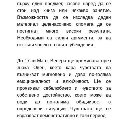
върху един предмет, часове наред да се
стои над книга или някакво занятие.
Възможността да се изследва даден
материал целенасочено, спомага да се
постигнат много високи резултати.
Необходими са силни аргументи, за да
отстъпи човек от своите убеждения.
До 17-ти Март, Венера ще преминава през
знака Овен, което кара чувствата да
възникват мигновено и дава по-голяма
емоционалност и влюбчивост. Ще се
проявяват себелюбието и чувството за
собствено достойнство, което може да
води до по-голяма обидчивост в
определени ситуации. Чувствата ще се
изразяват демонстративно в този период.