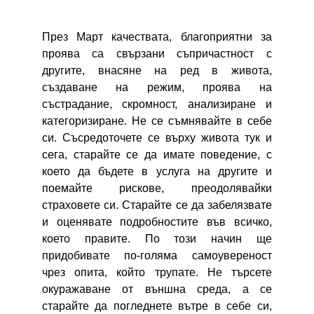
През Март качествата, благоприятни за
проява са свързани съпричастност с
другите, внасяне на ред в живота,
създаване на режим, проява на
състрадание, скромност, анализиране и
категоризиране. Не се съмнявайте в себе
си. Съсредоточете се върху живота тук и
сега, старайте се да имате поведение, с
което да бъдете в услуга на другите и
поемайте рискове, преодолявайки
страховете си. Старайте се да забелязвате
и оценявате подробностите във всичко,
което правите. По този начин ще
придобивате по-голяма самоувереност
чрез опита, който трупате. Не търсете
окуражаване от външна среда, а се
старайте да погледнете вътре в себе си,