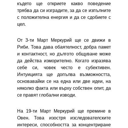
където ще откриете какво поведение
трябва да си изградите, за да се изпълните
с положителна енергия и да се сдобиете с
цел.
От 3-ти Март Меркурий ще се движи в
Риби. Това дава обаятелност, добра памет
и контактност, но дългото общуване може
да действа изморително. Когато изразява
себе си, човек често е субективен.
Интуицията ще допълва възможността,
основавайки се на една или две идеи, на
няколко факта или върху собствен опит, да
се правят глобални изводи.
На 19-ти Март Меркурий ще премине в
Овен. Това изостря изследователските
интереси, способността за концентриране